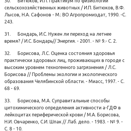
30. Битюков, И.П. Практикум по физиологии
сельскохозяйственных животных / И.П. Битюков, В.Ф.
Лысов, Н.А. Сафонов - М.: ВО Агропромиздат, 1990. -С.
243.
31. Бондарь, И.С. Нужен ли переход на летнее
время? / И.С. Бондарь// Энергия. - 2001. - № 9.- С. 2.
32. Борисова, Л.С. Оценка состояния здоровья
практически здоровых лиц, проживающих в городе с
высоким уровнем техногенного загрязнения / Л.С.
Борисова // Проблемы экологии и экологического
образования Челя­бинской области. - Миасс, 1997. - С.
68 - 69.
33. Борисова, М.А. Суправитальные способы
цитохимического определения активности а-ГДФ в
лейкоцитах периферической крови / М.А. Борисова,
Н.И. Овчаренко, С.И. Шпак // Лаб. дело. - 1983. - № 9. -
С. 8 - 10.