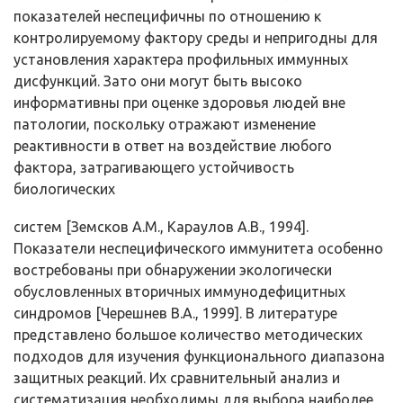
показателей неспецифичны по отноше­нию к
контролируемому фактору среды и непригодны для
установле­ния характера профильных иммунных
дисфункций. Зато они могут быть высоко
информативны при оценке здоровья людей вне
патоло­гии, поскольку отражают изменение
реактивности в ответ на воздей­ствие любого
фактора, затрагивающего устойчивость
биологических
систем [Земсков А.М., Караулов А.В., 1994].
Показатели неспецифического иммунитета особенно
востребованы при обнаружении экологически
обусловленных вторичных иммунодефицитных
синдромов [Черешнев В.А., 1999]. В литературе
представлено большое количество методиче­ских
подходов для изучения функционального диапазона
защитных реакций. Их сравнительный анализ и
систематизация необходимы для выбора наиболее