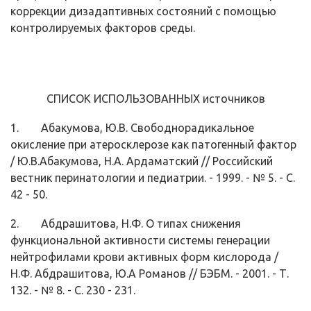
коррекции дизадаптивных состояний с помо­щью
контролируемых факторов среды.
СПИСОК ИСПОЛЬЗОВАННЫХ источников
1. Абакумова, Ю.В. Свободнорадикальное
окисление при атеросклерозе как патогенный фактор
/ Ю.В.Абакумова, H.A. Ардаматский // Российский
вестник перинатологии и педиатрии. - 1999. - № 5. - С.
42 - 50.
2. Абдрашитова, Н.Ф. О типах снижения
функциональной активности сис­темы генерации
нейтрофилами крови активных форм кислорода /
Н.Ф. Аб­драшитова, Ю.А Романов // БЭБМ. - 2001. - Т.
132. - № 8. - С. 230 - 231.