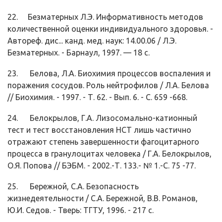
22. Безматерных Л.Э. Информативность методов
количественной оценки ин­дивидуального здоровья. -
Автореф. дис... канд. мед. наук: 14.00.06 / Л.Э.
Безматерных. - Барнаул, 1997. — 18 с.
23. Белова, Л.А. Биохимия процессов воспаления и
поражения сосудов. Роль нейтрофилов / Л.А. Белова
// Биохимия. - 1997. - Т. 62. - Вып. 6. - С. 659 -668.
24. Белокрылов, Г.А. Лизосомально-катионный
тест и тест восстановления НСТ лишь частично
отражают степень завершенности фагоцитарного
про­цесса в гранулоцитах человека / Г.А. Белокрылов,
О.Я. Попова // БЭБМ. - 2002.-Т. 133.- № 1.-С. 75 -77.
25. Бережной, С.А. Безопасность
жизнедеятельности / С.А. Бережной, В.В. Романов,
Ю.И. Седов. - Тверь: ТГТУ, 1996. - 217 с.