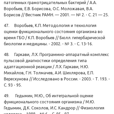
патогенных грамотрицательных бактерий / А.А.
Воробьев, Е.В. Борисова, О.С. Моло­жавая, В.А.
Борисов // Вестник РАМН. — 2001. — № 2. - С. 21 — 25.
47. Воробьев, К.П. Методология и технология
оценки функционального со­стояния организма во
время ГБО / К.П. Воробьев // Бюлл. гипербарической
биологии и медицины. - 2002. - № 3. - С. 13-16.
48. Гаркави, Л.Х. Программно-аппаратный комплекс
пульсовой диагностики определения типа
адаптационной реакции / Л.Х. Гаркави, Н.Ю.
Михайлов, Г.Н. Толмачев, А.И. Шихлярова, Е.П.
Верескунова // Исследовано в Рос­сии. - 2003. - Т. 193. -
С. 93 - 95.
49. Гедымин, М.Ю., Об интегральной оценке
функционального состояния ор­ганизма / М.Ю.
Гедымин, Д.К. Соколов, И.С. Кандрор // Физиология