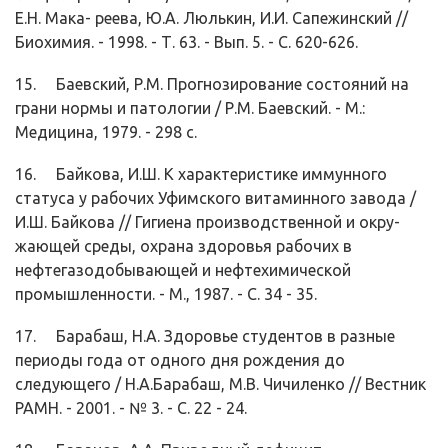
Е.Н. Мака- реева, Ю.А. Люлькин, И.И. Сапежинский //
Биохимия. - 1998. - Т. 63. - Вып. 5. - С. 620-626.
15. Баевский, Р.М. Прогнозирование состояний на
грани нормы и патологии / Р.М. Баевский. - М.:
Медицина, 1979. - 298 с.
16. Байкова, И.Ш. К характеристике иммунного
статуса у рабочих Уфимского витаминного завода /
И.Ш. Байкова // Гигиена производственной и окру­
жающей среды, охрана здоровья рабочих в
нефтегазодобывающей и неф­техимической
промышленности. - М., 1987. - С. 34 - 35.
17. Барабаш, Н.А. Здоровье студентов в разные
периоды года от одного дня рождения до
следующего / Н.А.Барабаш, М.В. Чичиленко // Вестник
РАМН. - 2001. - № 3. - С. 22 - 24.