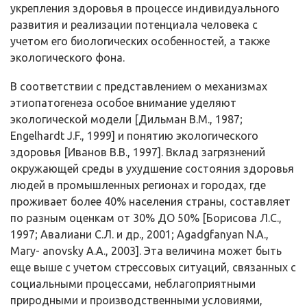
укрепления здоровья в процессе индивидуального
развития и реализации потенциала человека с
учетом его биологических особен­ностей, а также
экологического фона.
В соответствии с представлением о механизмах
этиопатогенеза особое внимание уделяют
экологической модели [Дильман В.М., 1987;
Engelhardt J.F., 1999] и понятию экологического
здоровья [Иванов В.В., 1997]. Вклад загрязнений
окружающей среды в ухудшение состояния здоровья
людей в промышленных регионах и городах, где
проживает более 40% населения страны, составляет
по разным оценкам от 30% ДО 50% [Борисова Л.С.,
1997; Авалиани С.Л. и др., 2001; Agadgfanyan N.A.,
Магу- anovsky А.А., 2003]. Эта величина может быть
еще выше с учетом стрессовых ситуаций, связанных с
социальными процессами, небла­гоприятными
природными и производственными условиями,