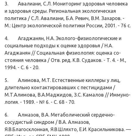
3. Авалиани, С.Л. Мониторинг здоровья человека
и здоровья среды. Регио­нальная экологическая
политика / С.Л. Авалиани, Б.А. Ревич, В.М. Заха­ров. -
М.: Центр экологической политики России, 2001. - 76 с.
4. Агаджанян, Н.А. Эколого-физиологические и
социальные подходы к оценке здоровья / Н.А.
Агаджанян // Социальная физиология: оценка со­
стояния человека / Отв. ред. К.В. Судаков. - Т. 4. - М.,
1994. - С. 6 - 20.
5. Алимова, М.Т. Естественные киллеры у лиц,
длительно контактировавших с пестицидами /
М.Т.Алимова, В.А.Маджидов, З.С. Камалов // Иммуно­
логия. - 1989. - № 6. - С. 68 - 70.
6. Алмазов, В.А. Метаболический сердечно-
сосудистый синдром / В.А. Ал­мазов,
Я.В.Благосклонная, Я.В.Шляхто, Е.И. Красильникова. —