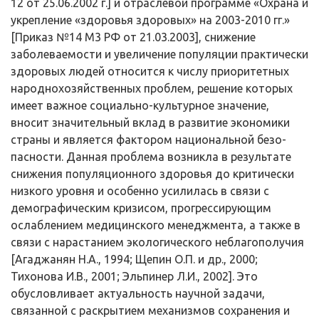
12 от 25.06.2002 г.] и отраслевой про­грамме «Охрана и
укрепление «здоровья здоровых» на 2003-2010 гг.»
[Приказ №14 М3 РФ от 21.03.2003], снижение
заболеваемости и увеличе­ние популяции практически
здоровых людей относится к числу при­оритетных
народнохозяйственных проблем, решение которых
имеет важное социально-культурное значение,
вносит значительный вклад в развитие экономики
страны и является фактором национальной безо­
пасности. Данная проблема возникла в результате
снижения популя­ционного здоровья до критически
низкого уровня и особенно усили­лась в связи с
демографическим кризисом, прогрессирующим
ослаб­лением медицинского менеджмента, а также в
связи с нарастанием экологического неблагополучия
[Агаджанян Н.А., 1994; Щепин О.П. и др., 2000;
Тихонова И.В., 2001; Эльпинер Л.И., 2002]. Это
обусловливает акту­альность научной задачи,
связанной с раскрытием механизмов сохра­нения и