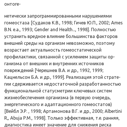
онтоге-
нетически запрограммированными нарушениями
гомеостаза [Судаков К.В., 1998; Гичев Ю.П., 2002; Ames
B.N. е.а., 1993; Gender and Health..., 1998]. Полностью
устранить вредное влияние большинства факторов
внеш­ней среды на организм невозможно, поэтому
возрастает актуальность гомеостатической
профилактики, связанной с усилением защиты ор­
ганизма от внешних и внутренних источников
повреждений [Черешнев В.А. и др., 1992, 1999;
Кацнельсон Б.А. и др., 1999]. Реализация этой страте­
гии сдерживается недостаточной разработанностью
функциональной статусметрии ключевых систем
жизнеобеспечения организма (в пер­вую очередь,
энергетического и адаптационного гомеостатов)
[Вейбл Э.Р. , 1998; Артамонова В.Г. и др., 2000; Albertini
R„ Abuja Р.М., 1998]. Только эффективная, т.е. ранняя,
диагностика имеет значение для снижения риска