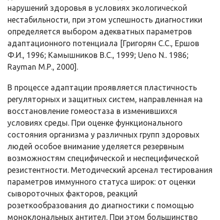
нарушений здоровья в условиях экологической
нестабильности, при этом успешность диагностики
определяется выбором адекватных параметров
адаптационного потенциала [Григорян С.С., Ершов
Ф.И., 1996; Камышников В.С., 1999; Ueno N.. 1986;
Rayman М.Р., 2000].
В процессе адаптации проявляется пластичность
регуляторных и защитных систем, направленная на
восстановление гомеостаза в из­менившихся
условиях среды. При оценке функционального
состояния организма у различных групп здоровых
людей особое внимание уде­ляется резервным
возможностям специфической и неспецифической
резистентности. Методический арсенал тестирования
параметров им­мунного статуса широк: от оценки
сывороточных факторов, реакций
розеткообразования до диагностики с помощью
моноклональных ан­тител. При этом большинство