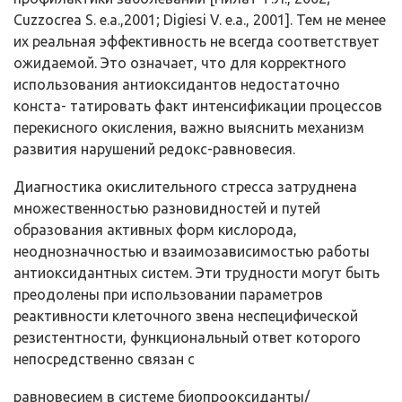
Cuzzocrea S. е.а.,2001; Digiesi V. е.а., 2001]. Тем не менее
их реальная эффективность не всегда соответствует
ожидаемой. Это означает, что для корректного
использования антиоксидантов недостаточно
конста- татировать факт интенсификации процессов
перекисного окисления, важно выяснить механизм
развития нарушений редокс-равновесия.
Диагностика окислительного стресса затруднена
множественно­стью разновидностей и путей
образования активных форм кислорода,
неоднозначностью и взаимозависимостью работы
антиоксидантных систем. Эти трудности могут быть
преодолены при использовании па­раметров
реактивности клеточного звена неспецифической
резистент­ности, функциональный ответ которого
непосредственно связан с
равновесием в системе биопрооксиданты/