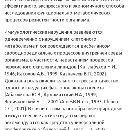
эффективного, экспрессного и экономичного спосо­ба
исследования функционально-метаболических
процессов рези­стентности организма.
Иммунологические нарушения развиваются
одновременно с на­рушением клеточного
метаболизма и сопровождаются дисбалансом
свободнорадикальных процессов внутренней среды
организма, в ча­стности, нарастанием процессов
перекисного окисления липидов [Ка- лабухов Н И.,
1946; Касохов А.Б., 1999; Казначеев В.П., 2002].
Доказана роль окислительного стресса в качестве
одного из ведущих факторов эко­патогенеза
[Абакумова Ю.В., Ардаматский Н.А., 1999;
Величковский Б. Т., 2001 \AmesB.N. е.а., 1993; Chiueh
С.С., 2001]. В связи с этим разнообразные природные
и искусственные антиоксиданты широко
рекомендуются как средства универсальной
профилактики заболеваний [Пилат Т.Л., 2002;