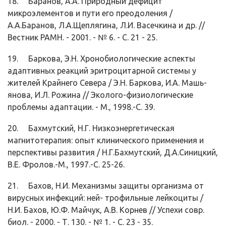
18. Баранов, А.А. Природный дефицит
микроэлементов и пути его преодоления /
А.А.Баранов, Л.А.Щеплягина, Л.И. Васечкина и др. //
Вест­ник РАМН. - 2001. - № 6. - С. 21 - 25.
19. Баркова, Э.Н. Хронобиологические аспекты
адаптивных реакций эритро­цитарной системы у
жителей Крайнего Севера / Э.Н. Баркова, И.А. Машь-
янова, И.Л. Рожина // Эколого-физиологические
проблемы адаптации. - М., 1998.-С. 39.
20. Бахмутский, Н.Г. Низкоэнергетическая
магнитотерапия: опыт клиническо­го применения и
перспективы развития / Н.Г.Бахмутский, Д.А.Синицкий,
В.Е. Фролов.-М., 1997.-С. 25-26.
21. Бахов, Н.И. Механизмы защиты организма от
вирусных инфекций: ней- трофильные лейкоциты /
Н.И. Бахов, Ю.Ф. Майчук, А.В. Корнев // Успехи совр.
биол. - 2000. - Т. 130. - № 1. - С. 23 - 35.