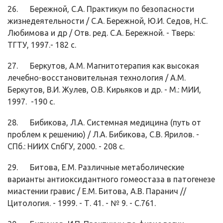
26. Бережной, С.А. Практикум по безопасности
жизнедеятельности / С.А. Бе­режной, Ю.И. Седов, Н.С.
Любимова и др / Отв. ред. С.А. Бережной. - Тверь:
ТГТУ, 1997.- 182 с.
27. Беркутов, А.М. Магнитотерапия как высокая
лечебно-восстановительная технология / А.М.
Беркутов, В.И. Жулев, О.В. Кирьяков и др. - М.: МИИ,
1997. -190 с.
28. Бибикова, Л.А. Системная медицина (путь от
проблем к решению) / Л.А. Бибикова, С.В. Ярилов. -
СПб.: НИИХ СпбГУ, 2000. - 208 с.
29. Битова, Е.М. Различные метаболические
варианты антиоксидантного го­меостаза в патогенезе
миастении гравис / Е.М. Битова, А.В. Паранич //
Цитология. - 1999. - Т. 41. - № 9. - С.761.