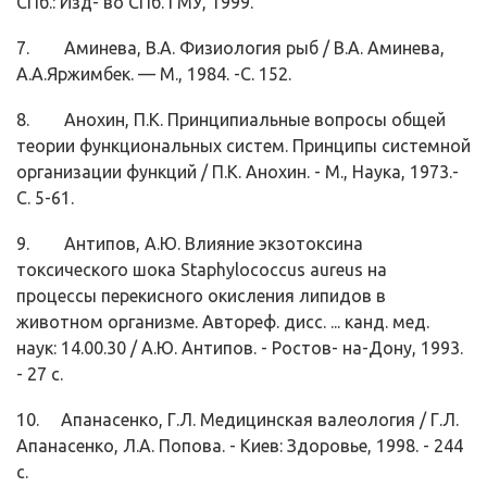
СПб.: Изд- во СПб. ГМУ, 1999.
7. Аминева, В.А. Физиология рыб / В.А. Аминева,
А.А.Яржимбек. — М., 1984. -С. 152.
8. Анохин, П.К. Принципиальные вопросы общей
теории функциональных систем. Принципы системной
организации функций / П.К. Анохин. - М., Наука, 1973.-
С. 5-61.
9. Антипов, А.Ю. Влияние экзотоксина
токсического шока Staphylococcus aureus на
процессы перекисного окисления липидов в
животном организ­ме. Автореф. дисс. ... канд. мед.
наук: 14.00.30 / А.Ю. Антипов. - Ростов- на-Дону, 1993.
- 27 с.
10. Апанасенко, Г.Л. Медицинская валеология / Г.Л.
Апанасенко, Л.А. Попова. - Киев: Здоровье, 1998. - 244
с.