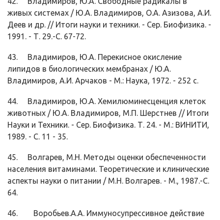
42. Владимиров, Ю.А. Свободные радикалы в
живых системах / Ю.А. Влади­миров, О.А. Азизова, А.И.
Деев и др. // Итоги науки и техники. - Сер. Био­физика. -
1991. - Т. 29.-С. 67-72.
43. Владимиров, Ю.А. Перекисное окисление
липидов в биологических мем­бранах / Ю.А.
Владимиров, А.И. Арчаков - М.: Наука, 1972. - 252 с.
44. Владимиров, Ю.А. Хемилюминесценция клеток
животных / Ю.А. Влади­миров, М.П. Шерстнев // Итоги
Науки и Техники. - Сер. Биофизика. Т. 24. - М.: ВИНИТИ,
1989. - С. 11 - 35.
45. Волгарев, М.Н. Методы оценки обеспеченности
населения витаминами. Теоретические и клинические
аспекты науки о питании / М.Н. Волгарев. - М., 1987.-С.
64.
46. Воробьев.А.А. Иммуносупрессивное действие