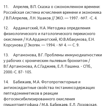
11. Апрелев, В.П. Сказка о сэкономленном времени:
Российская система ис­числения времени и экономика
/ В.П.Апрелев, Л.Н. Ушаков // ЭКО. — 1997. -№7. -С. 4.
12. Ардаматский, H.A. Методика определения
физиологического и патологи­ческого перекисного
окисления / Н.А.Ардаматский, Ю.В.Абакумова, Е.Н.
Корсунова // Экоген. — 1994. - № 4. — С. 9.
13. Артамонова, В.Г. Проблемы иммунодиагностики
у рабочих с хроническим пылевым бронхитом /
В.Г.Артамонова, А.С.Гаджиев, Е.Л. Пашина. - СПб.,
2000.-С. 87- 105.
14. Бабижаев, М.А. Фотопротекторные и
антиоксидантные свойства гистамин­содержащих
пептидомиметиков в реакции
фотосенсибилизированного окисления
глицилтриптофана / М.А. Бабижаев, Е.Л. Лозовская,