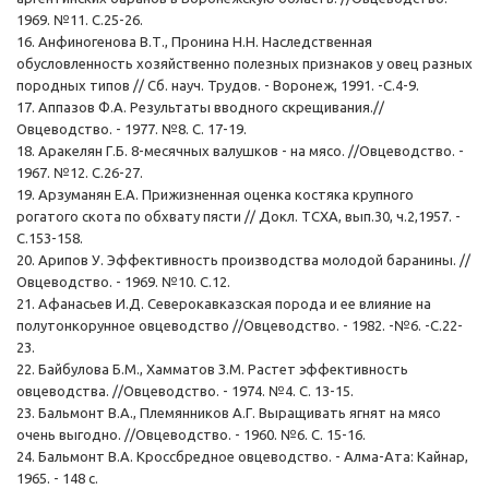
1969. №11. С.25-26.
16. Анфиногенова В.Т., Пронина Н.Н. Наследственная
обусловленность хозяйственно полезных признаков у овец разных
породных типов // Сб. науч. Трудов. - Воронеж, 1991. -С.4-9.
17. Аппазов Ф.А. Результаты вводного скрещивания.//
Овцеводство. - 1977. №8. С. 17-19.
18. Аракелян Г.Б. 8-месячных валушков - на мясо. //Овцеводство. -
1967. №12. С.26-27.
19. Арзуманян Е.А. Прижизненная оценка костяка крупного
рогатого скота по обхвату пясти // Докл. ТСХА, вып.30, ч.2,1957. -
С.153-158.
20. Арипов У. Эффективность производства молодой баранины. //
Овцеводство. - 1969. №10. С.12.
21. Афанасьев И.Д. Северокавказская порода и ее влияние на
полутонкорунное овцеводство //Овцеводство. - 1982. -№6. -С.22-
23.
22. Байбулова Б.М., Хамматов З.М. Растет эффективность
овцеводства. //Овцеводство. - 1974. №4. С. 13-15.
23. Бальмонт В.А., Племянников А.Г. Выращивать ягнят на мясо
очень выгодно. //Овцеводство. - 1960. №6. С. 15-16.
24. Бальмонт В.А. Кроссбредное овцеводство. - Алма-Ата: Кайнар,
1965. - 148 с.