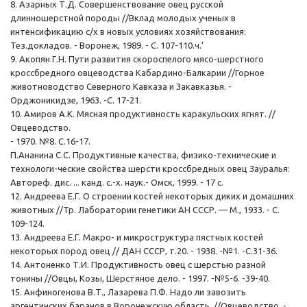
8. Азарных Т.Д. Совершенствование овец русской
длинношерстной породы //Вклад молодых ученых в
интенсификацию с/х в новых условиях хозяйствования:
Тез.докладов. - Воронеж, 1989. - С. 107-110.ч.’
9. Акопян Г.Н. Пути развития скороспелого мясо-шерстного
кроссбредного овцеводства Кабардино-Балкарии //Горное
животноводство Северного Кавказа и Закавказья. -
Орджоникидзе, 1963. -С. 17-21.
10. Амиров А.К. Мясная продуктивность каракульских ягнят. //
Овцеводство.
- 1970. №8. С.16-17.
П.Ананина С.С. Продуктивные качества, физико-технические и
технологи-ческие свойства шерсти кроссбредных овец Зауралья:
Автореф. дис. ... канд. с.-х. наук.- Омск, 1999. - 17 с.
12. Андреева Е.Г. О строении костей некоторых диких и домашних
животных //Тр. Лаборатории генетики АН СССР. — М., 1933. - С.
109-124.
13. Андреева Е.Г. Макро- и микроструктура пястных костей
некоторых пород овец // ДАН СССР, т.20. - 1938. -№1. -С.31-36.
14. Антоненко Т.И. Продуктивность овец с шерстью разной
тонины //Овцы, Козы, Шерстяное дело. - 1997. -№5-6. -39-40.
15. Анфиногенова В.Т., Лазарева П.Ф. Надо ли завозить
аргентинских баранов в Воронежскую область. //Овцеводство. -