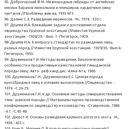
95. Доброгорский Ф.М. Межпородные гибриды от английских
мясных баранов линкольнов и гемпширов, курдючных овец-
чунтуков //Проблемы жив-ва, 1935 №3.
96. Долинг С.Х. Разведение мериносов. -М., 1974. -320 с.
97. Друлев И.А. Ближайшие задачи и достижения отдела
овцеводства Урупской зоостанции //Известия Урупской
зоостанции. -1928/29. - Вып. 1.-Пятигорск, 1929.
98. Друлев И.А. К вопросу о стандартах по разведению овец
разных пород // Известия Урупской зоостанции. -1929/30. -Вып.4,-
Пятигорск, 1930.
99. Друженьков Г.И. Методы выведения, биологические
особенности и продуктивные качества новой тяныданской
породы овец: Авто- реф.канд.дис.-Алма-Ата, 1966.
100. Друженьков Г.И., Друженькова Е.С. Ценная порода
кроссбредных овец в условиях высокогорья //Овцеводство. -
1974. -С.26-29.
101. Друженьков Г.И. и др. Основные методы совершенствования
тянь- шанской породы // Материалы научно-производственной
конференции по овцеводству и козоводству. -Ставрополь, 1986.
-4.1. -С.45-48.
102. Дюрст И. Основы разведения крупного рогатого скота. -М.,
1936. -455 с.
103. Ерик Б., Мугниев П. В пользу мясо-шерстных помесей//