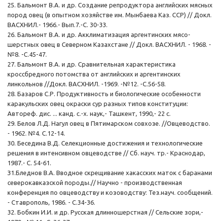
25. Бальмонт В.А. и др. Создание репродуктора английских мясных
пород овец (в опытном хозяйстве им. Мынбаева Каз. ССР) // Докл.
ВАСХНИЛ.- 1966.- Вып.7.-С. 30-33.
26. Бальмонт В.А. и др. Акклиматизация аргентинских мясо-
шерстных овец в Северном Казахстане // Докл. ВАСХНИЛ. - 1968. -
№8. -С.45-47.
27. Бальмонт В.А. и др. Сравнительная характеристика
кроссбредного потомства от английских и аргентинских
линкольнов //Докл. ВАСХНИЛ. -1969. -№12. -С.56-58.
28. Базаров С.Р. Продуктивность и биологические особенности
каракульских овец окраски сур разных типов конституции:
Автореф. дис. ... канд. с.-х. наук,- Ташкент, 1990,- 22 с.
29. Белов Л.Д. Нагул овец в Пятимарском совхозе. //Овцеводство.
- 1962. №4. С.12-14.
30. Беседина В.Д. Селекционные достижения и технологические
решения в интенсивном овцеводстве // Сб. науч. тр.- Краснодар,
1987.- С. 54-61.
З1.Бледнов В.А. Вводное скрещивание хакасских маток с баранами
северокавказской породы.// Научно - производственная
конференция по овцеводству и козоводству: Тез.науч. сообщений.
- Ставрополь, 1986. - С.34-36.
32. Бобкин И.И. и др. Русская длинношерстная // Сельские зори,-