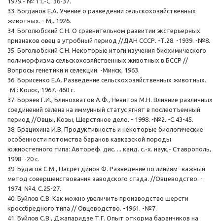
1979.- № 11,-С. 36-37.
33. Богданов Е.А. Учение о разведении сельскохозяйственных
животных. - М„ 1926.
34. Боголюбский С.Н. О сравнительном развитии экстерьерных
признаков овец в утробный период //ДАН СССР. -Т.28. -1939. -№8.
35. Боголюбский С.Н. Некоторые итоги изучения биохимического
полиморфизма сельскохозяйственных животных в БССР //
Вопросы генетики и селекции. -Минск, 1963.
36. Борисенко Е.А. Разведение сельскохозяйственных животных.
-М.: Колос, 1967.-460 с.
37. Боряев Г.И., Блинохватов А.Ф., Невитов М.Н. Влияние различных
соединений селена на иммунный статус ягнят в послеотъемный
период //Овцы, Козы, Шерстяное дело. - 1998. -№2. -С.43-45.
38. Брацихина И.В. Продуктивность и некоторые биологические
особенности потомства баранов кавказской породы
южностепного типа: Автореф. дис. ... канд. с.-х. наук,- Ставрополь,
1998. -20 с.
39. Будагов С.М., Насретдинов Ф. Разведение по линиям -важный
метод совершенствования заводского стада. //Овцеводство. -
1974. №4. С.25-27.
40. Буйлов С.В. Как можно увеличить производство шерсти
кроссбредного типа // Овцеводство. -1961. -№7.
41. Буйлов С.В., Джапаридзе Т.Г. Опыт откорма баранчиков на