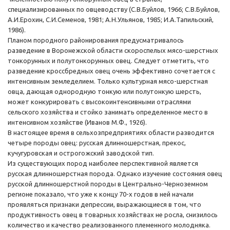
специализированных по овцеводству (С.В.Буйлов, 1966; С.В.Буйлов,
А.И.Ерохин, С.И.Семенов, 1981; А.Н.Ульянов, 1985; И.А.Тапильский,
1986).
Планом породного районирования предусматривалось
разведение в Воронежской области скороспелых мясо-шерстных
тонкорунных и полутонкорунных овец. Следует отметить, что
разведение кроссбредных овец очень эффективно сочетается с
интенсивным земледелием. Только культурная мясо-шерстная
овца, дающая однородную тонкую или полутонкую шерсть,
может конкурировать с высокоинтенсивными отраслями
сельского хозяйства и стойко занимать определенное место в
интенсивном хозяйстве (Иванов М.Ф., 1926).
В настоящее время в сельхозпредприятиях области разводится
четыре породы овец: русская длинношерстная, прекос,
кучугуровская и острогожский заводской тип.
Из существующих пород наиболее перспективной является
русская длинношерстная порода. Однако изучение состояния овец
русской длинношерстной породы в Центрально-Черноземном
регионе показало, что уже к концу 70-х годов в ней начали
проявляться признаки депрессии, выражающиеся в том, что
продуктивность овец в товарных хозяйствах не росла, снизилось
количество и качество реализованного племенного молодняка.