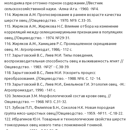
молодняка при отгонно-горном содержании //Вестник
сельскохозяйственной науки. -Алма-Ата. -1960. -№4.
114. Жиряков А.М. Прогнозирование в раннем возрасте качества
шерсти овец //Овцеводство. - 1970. №9. С.33-35.
115. Жиряков А.М., Жирякова Н.С. Влияние отбора на изменение
корреляций между селекционируемыми признаками в популяциях
овец.//Овцеводство. - 1974. №29-31.
116. Жиряков А.М., Хамицаев Р.С. Промышленное скрещивание
овец. М.: Агропромиздат, 1986,- 112 с.
117. Зарытовский В.С., Лиев М.И. Типы поведения,
воспроизводительная способность овец и выживаемость ягнят //
Овцеводство. - 1983. -№2!' - С.38-39.
118. Зарытовский В.С., Лиев М.И. Ускорить процесс
преобразования. //Овцеводство. - 1988. №6. С. 12- 14.
119. Зарытовский В.С., Лиев М.И., Емельянов Г.И. Этология овец. -М.:
Агропромиздат, 1990. -141 с.
120. Зеленская З.М. Морфологический состав крови овец. //
Овцеводство. — 1968. №3. С.31-32.
121. Зубков П.П., Филиппов Б.Н., Соколов Н.К. Новая породная
группа мясо-шерстных овец//Овцеводство. - 1959. -№11. -С.18-22.
122. Ибрагимов Ю.Н. Товарные и технологические свойства шерсти
тонкорунных овец нового типа с пониженной тониной.