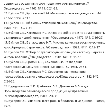
рационах с различным соотношением сочных кормов. //
Овцеводство. — 1963. №11. С.21-23.
42. Буйлов С.В., Курганский В.М. Мясо-шерстное овцеводство. -М.:
Колос, 1966.-263 с.
43. Буйлов С.В. Об акклиматизации линкольнов//Овцеводство. -
1968.-№1. - С.27-31.
44. Буйлов С.В., Хамицаев Р.С. Жизнеспособность и продуктивность
одинцовых и двойневых ягнят./Ювцеводство. - 1972. №7. С.26-27.
45. Буйлов С.В., Батаршанов Н.Т. Мясные качества восьмимесячных
кроссбредных баранчиков. //Овцеводство. - 1973. №11. С.15-17.
46. Буйлов С.В. Отбор полутонкорунных овец по настригу шерсти в
мытом волокне.//Овцеводство. - 1981. №5. С. 15-16.
47. Буйлов С.В., Ерохин С.В., Семенов С.И. Разведение
полутонкорунных мясо-шерстных овец, -С., 1981.-256 с.
48. Буйлов С.В., Хамицаев Р.С. Современные тенденции
породообразования в овцеводстве./Ювцеводство. - 1982. №2.
С.24-26.
49. Бурдуковская Т.К., Гребенюк А.З., Даниелян А.А. и др.
Производство овцеводческой продукции //Справочник.
-М.:Росагропромиздат, 1989.- 285 с.
50. Бухарин О.В. Лизоцим и его роль в биологии и медицине. -Томск,
1974.