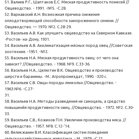
51. Валиев Р.Г., Шаптаков Е.С. Мясная продуктивность помесей //
Овцеводство. - 1991. -№5. -С.28.
52. Варнавский А.Н. Возможная причина снижения
оплодотворяющей способности замороженного семени. //
Овцеводство. — 1970. №2. С.28-29.
53. Васильев А.В. Как улучшить овцеводство на Северном Кавказе.
-Ростов- на-Дону, 1931.
54. Васильев А.В. Акклиматизация мясных пород овец //Советская
зоотехния. -1951. -№2.
55. Васильев Н.А. Мясная продуктивность овец: от чего она
зависит? //Овцеводство. - 1968. №9. С.33-36.
56. Васильев Н.А., Целютин В.К. Овцеводство и производство
шерсти и баранины. -М.: Агропромиздат, 1990. -320 с.
57. Васильев С.В. Овцы породы линкольн //Овцеводство. -
1963.№6. -С.27-
31.
58. Васильев Н.А. Методы разведения не самоцель, а средство
повышенйя продуктивности овец. //Овцеводство. - 1972. №2. С.30-
33.
59. Васильев С.В., Кожихов П.Н. Увеличим производства мяса. //
Овцеводство. - 1957. №8. С.12-‘14.
60. Великжанин В.И. Классификация систем поведения
сельскохозяйствен¬ных животных. - М., 1979. -С.21.