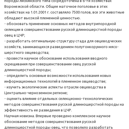
породы лискинского типа сосредоточена в 6-ти хозяйствах
Воронежской области. Общее маточное поголовье в этих
хозяйствах на 1.01.2001 г. составляло 7500 голов, все эти животные
обладают высокой племенной ценностью.
- обосновать применение основных методов внутрипородной
селекции в совершенствовании русской длинношерстной породы
овец в ЦЧР;
- разработать оптимальную структуру стада для овцеводческих
хозяйств, занимающихся разведением полутонкорунного мясо-
шерстного овцеводства;
- провести научное обоснование использования вводного
скрещивания при совершенствовании овец русской
длинношерстной породы;
- определить основные возможности использования новых
информационных технологий в племенном овцеводстве;
- изучить экологические аспекты отрасли овцеводства в
Центрально-черноземном регионе;
- оценить влияние отдельных селекционно-технологических
методов совершенствования русской длинношерстной породы на
эффективность ее разведения в ЦЧР.
Научная новизна. Впервые проведено комплексное научное
обоснование методов совершенствования русской
длинношерстной породы овец, что позволило разработать