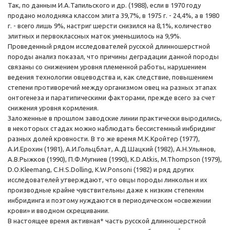
Так, по данным И.А.Тапильского и др. (1988), если в 1970 году
продано молодняка классом элита 39,7%, в 1975 г. - 24,4%, а в 1980
г. - всего лишь 9%, настриг шерсти снизился на 8,1%, количество
элитных и первоклассных маток уменьшилось на 9,9%.
Проведенный рядом исследователей русской длинношерстной
породы анализ показал, что причины деградации данной породы
связаны со снижением уровня племенной работы, нарушением
ведения технологии овцеводства и, как следствие, повышением
степени противоречий между организмом овец на разных этапах
онтогенеза и паратипическими факторами, прежде всего за счет
снижения уровня кормления.
Заложенные в прошлом заводские линии практически выродились,
в некоторых стадах можно наблюдать бессистемный инбридинг
разных долей кровности. В то же время М.К.Кройтер (1977),
А.И.Ерохин (1981), А.И.Гольцблат, А.Д.Шацкий (1982), А.Н.Ульянов,
А.В.Рыжков (1990), П.Ф.Мугниев (1990), K.D.Atkis, M.Thompson (1979),
D.O.Kleemang, С.H.S.Dolling, K.W.Ponsoni (1982) и ряд других
исследователей утверждают, что овцы породы линкольн и их
производные крайне чувствительны даже к низким степеням
инбридинга и поэтому нуждаются в периодическом «освежении
крови» и вводном скрещивании.
В настоящее время активная* часть русской длинношерстной