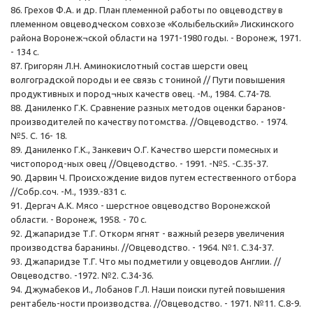
86. Грехов Ф.А. и др. План племенной работы по овцеводству в
племенном овцеводческом совхозе «Колыбельский» Лискинского
района Воронеж¬ской области на 1971-1980 годы. - Воронеж, 1971.
- 134 с.
87. Григорян Л.Н. Аминокислотный состав шерсти овец
волгоградской породы и ее связь с тониной // Пути повышения
продуктивных и пород¬ных качеств овец. -М., 1984. С.74-78.
88. Даниленко Г.К. Сравнение разных методов оценки баранов-
производителей по качеству потомства. //Овцеводство. - 1974.
№5. С. 16- 18.
89. Даниленко Г.К., Занкевич О.Г. Качество шерсти помесных и
чистопород-ных овец //Овцеводство. - 1991. -№5. -С.35-37.
90. Дарвин Ч. Происхождение видов путем естественного отбора
//Собр.соч. -М., 1939.-831 с.
91. Дергач А.К. Мясо - шерстное овцеводство Воронежской
области. - Воронеж, 1958. - 70 с.
92. Джапаридзе Т.Г. Откорм ягнят - важный резерв увеличения
производства баранины. //Овцеводство. - 1964. №1. С.34-37.
93. Джапаридзе Т.Г. Что мы подметили у овцеводов Англии. //
Овцеводство. -1972. №2. С.34-36.
94. Джумабеков И., Лобанов Г.Л. Наши поиски путей повышения
рентабель-ности производства. //Овцеводство. - 1971. №11. С.8-9.