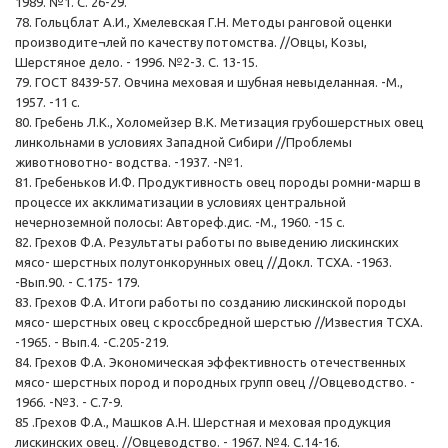
1989. №1. С. 26-29.
78. Гольцблат А.И., Хмелевская Г.Н. Методы ранговой оценки
производите¬лей по качеству потомства. //Овцы, Козы,
Шерстяное дело. - 1996. №2-3. С. 13-15.
79. ГОСТ 8439-57. Овчина меховая и шубная невыделанная. -М.,
1957. -11 с.
80. Гребень Л.К., Холомейзер В.К. Метизация грубошерстных овец
линкольнами в условиях Западной Сибири //Проблемы
животновотно- водства. -1937. -№1.
81. Гребеньков И.Ф. Продуктивность овец породы ромни-марш в
процессе их акклиматизации в условиях центральной
нечерноземной полосы: Автореф.дис. -М., 1960. -15 с.
82. Грехов Ф.А. Результаты работы по выведению лискинских
мясо- шерстных полутонкорунных овец //Докл. ТСХА. -1963.
-Вып.90. - С.175- 179.
83. Грехов Ф.А. Итоги работы по созданию лискинской породы
мясо- шерстных овец с кроссбредной шерстью //Известия ТСХА.
-1965. - Вып.4. -С.205-219.
84. Грехов Ф.А. Экономическая эффективность отечественных
мясо- шерстных пород и породных групп овец //Овцеводство. -
1966. -№3. - С.7-9.
85 .Грехов Ф.А., Машков А.Н. Шерстная и меховая продукция
лискинских овец. //Овцеводство. - 1967. №4. С.14-16.