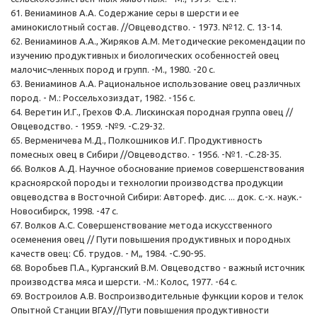
61. Вениаминов А.А. Содержание серы в шерсти и ее
аминокислотный состав. //Овцеводство. - 1973. №12. С. 13-14.
62. Вениаминов А.А., Жиряков А.М. Методические рекомендации по
изучению продуктивных и биологических особенностей овец
малочис¬ленных пород и групп. -М., 1980. -20 с.
63. Вениаминов А.А. Рациональное использование овец различных
пород. - М.: Россельхозиздат, 1982. -156 с.
64. Веретин И.Г., Грехов Ф.А. Лискинская породная группа овец //
Овцеводство. - 1959. -№9. -С.29-32.
65. Верменичева М.Д., Полкошников И.Г. Продуктивность
помесных овец в Сибири //Овцеводство. - 1956. -№1. -С.28-35.
66. Волков А.Д. Научное обоснование приемов совершенствования
красноярской породы и технологии производства продукции
овцеводства в Восточной Сибири: Автореф. дис. ... док. с.-х. наук.-
Новосибирск, 1998. -47 с.
67. Волков А.С. Совершенствование метода искусственного
осеменения овец // Пути повышения продуктивных и породных
качеств овец: Сб. трудов. - М„ 1984. -С.90-95.
68. Воробьев П.А., Курганский В.М. Овцеводство - важный источник
производства мяса и шерсти. -М.: Колос, 1977. -64 с.
69. Востроилов А.В. Воспроизводительные функции коров и телок
Опытной Станции ВГАУ//Пути повышения продуктивности