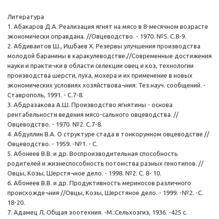
Литература
1. Абакаров Д.А. Реализация ягнят на мясо в 8-месячном возрасте
экономически оправдана. //Овцеводство. - 1970. №5. С.8-9.
2. Абдиваитов Ш., Ишбаев X. Резервы улучшения производства
молодой баранины в каракулеводстве.//Современные достижения
науки и практи¬ки в области селекции овец и коз, технологии
производства шерсти, пуха, мохера и их применение в новых
экономических условиях хозяйствова¬ния: Тез.науч. сообщений. -
Ставрополь, 1991. - С.7-8.
3. Абдразакова А.Ш. Производство ягнятины - основа
рентабельности ведения мясо-сального овцеводства. //
Овцеводство. - 1970. №2. С.7-8.
4. Абдуллин В.А. О структуре стада в тонкорунном овцеводстве //
Овцеводство. - 1959. -№1. - С.
5. Абонеев В.В. и др. Воспроизводительная способность
родителей и жизнеспособность потомства разных генотипов. //
Овцы, Козы, Шерстя¬ное дело. - 1998. №2. С. 8- 10.
6. Абонеев В.В. и др. Продуктивность мериносов различного
происхожде¬ния //Овцы, Козы, Шерстяное дело. - 1999. -№2. -С.
18-20.
7. Адамец Л, Общая зоотехния. -М.:Сельхозгиз, 1936. -425 с.