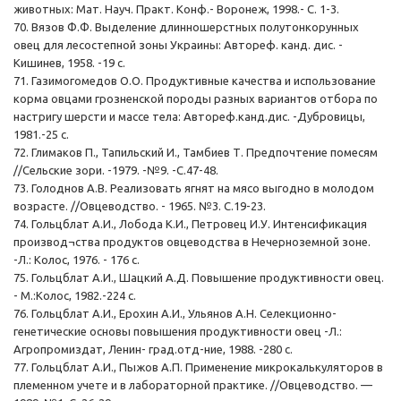
животных: Мат. Науч. Практ. Конф.- Воронеж, 1998.- С. 1-3.
70. Вязов Ф.Ф. Выделение длинношерстных полутонкорунных
овец для лесостепной зоны Украины: Автореф. канд. дис. -
Кишинев, 1958. -19 с.
71. Газимогомедов О.О. Продуктивные качества и использование
корма овцами грозненской породы разных вариантов отбора по
настригу шерсти и массе тела: Автореф.канд.дис. -Дубровицы,
1981.-25 с.
72. Глимаков П., Тапильский И., Тамбиев Т. Предпочтение помесям
//Сельские зори. -1979. -№9. -С.47-48.
73. Голоднов А.В. Реализовать ягнят на мясо выгодно в молодом
возрасте. //Овцеводство. - 1965. №3. С.19-23.
74. Гольцблат А.И., Лобода К.И., Петровец И.У. Интенсификация
производ¬ства продуктов овцеводства в Нечерноземной зоне.
-Л.: Колос, 1976. - 176 с.
75. Гольцблат А.И., Шацкий А.Д. Повышение продуктивности овец.
- М.:Колос, 1982.-224 с.
76. Гольцблат А.И., Ерохин А.И., Ульянов А.Н. Селекционно-
генетические основы повышения продуктивности овец -Л.:
Агропромиздат, Ленин- град.отд-ние, 1988. -280 с.
77. Гольцблат А.И., Пыжов А.П. Применение микрокалькуляторов в
племенном учете и в лабораторной практике. //Овцеводство. —