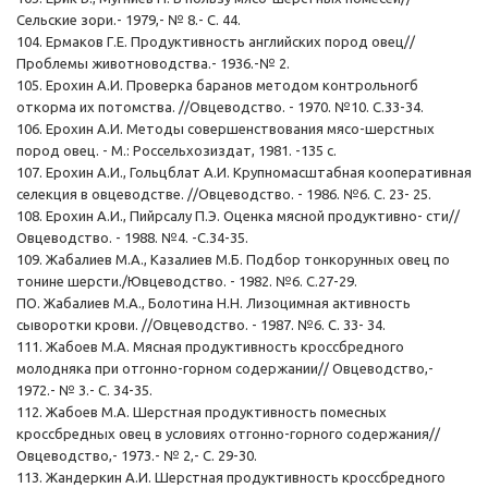
Сельские зори.- 1979,- № 8.- С. 44.
104. Ермаков Г.Е. Продуктивность английских пород овец//
Проблемы животноводства.- 1936.-№ 2.
105. Ерохин А.И. Проверка баранов методом контрольногб
откорма их потомства. //Овцеводство. - 1970. №10. С.33-34.
106. Ерохин А.И. Методы совершенствования мясо-шерстных
пород овец. - М.: Россельхозиздат, 1981. -135 с.
107. Ерохин А.И., Гольцблат А.И. Крупномасштабная кооперативная
селекция в овцеводстве. //Овцеводство. - 1986. №6. С. 23- 25.
108. Ерохин А.И., Пийрсалу П.Э. Оценка мясной продуктивно- сти//
Овцеводство. - 1988. №4. -С.34-35.
109. Жабалиев М.А., Казалиев М.Б. Подбор тонкорунных овец по
тонине шерсти./Ювцеводство. - 1982. №6. С.27-29.
ПО. Жабалиев М.А., Болотина Н.Н. Лизоцимная активность
сыворотки крови. //Овцеводство. - 1987. №6. С. 33- 34.
111. Жабоев М.А. Мясная продуктивность кроссбредного
молодняка при отгонно-горном содержании// Овцеводство,-
1972.- № 3.- С. 34-35.
112. Жабоев М.А. Шерстная продуктивность помесных
кроссбредных овец в условиях отгонно-горного содержания//
Овцеводство,- 1973.- № 2,- С. 29-30.
113. Жандеркин А.И. Шерстная продуктивность кроссбредного