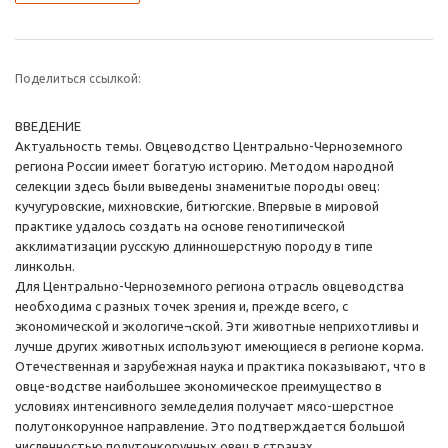
Поделиться ссылкой:
ВВЕДЕНИЕ
Актуальность темы. Овцеводство Центрально-Черноземного
региона России имеет богатую историю. Методом народной
селекции здесь были выведены знаменитые породы овец:
кучугуровские, михновские, битюгские. Впервые в мировой
практике удалось создать на основе генотипической
акклиматизации русскую длинношерстную породу в типе
линкольн.
Для Центрально-Черноземного региона отрасль овцеводства
необходима с разных точек зрения и, прежде всего, с
экономической и экологиче¬ской. Эти животные неприхотливы и
лучше других животных используют имеющиеся в регионе корма.
Отечественная и зарубежная наука и практика показывают, что в
овце-водстве наибольшее экономическое преимущество в
условиях интенсивного земледелия получает мясо-шерстное
полутонкорунное направление. Это подтверждается большой
численностью полутонкорунных овец в странах,