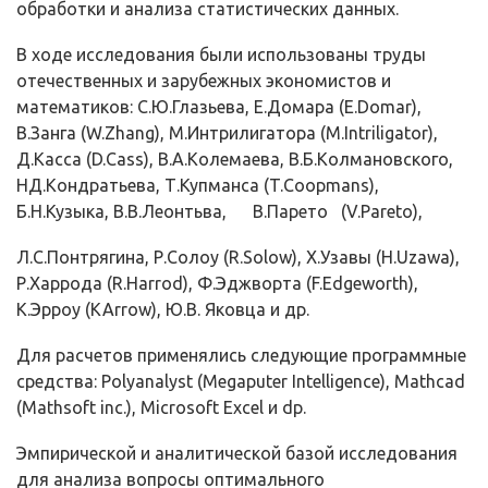
обработки и анализа статистических данных.
В ходе исследования были использованы труды
отечественных и зару­бежных экономистов и
математиков: С.Ю.Глазьева, Е.Домара (E.Domar),
В.Занга (W.Zhang), М.Интрилигатора (M.Intriligator),
Д.Касса (D.Cass), В.А.Колемаева, В.Б.Колмановского,
НД.Кондратьева, Т.Купманса (T.Coopmans),
Б.Н.Кузыка, В.В.Леонтьва, В.Парето (V.Pareto),
Л.С.Понтрягина, Р.Солоу (R.Solow), Х.Узавы (H.Uzawa),
Р.Харрода (R.Harrod), Ф.Эджворта (F.Edgeworth),
К.Эрроу (KArrow), Ю.В. Яковца и др.
Для расчетов применялись следующие программные
средства: Polyanalyst (Megaputer Intelligence), Mathcad
(Mathsoft inc.), Microsoft Ex­cel и dp.
Эмпирической и аналитической базой исследования
для анализа во­просы оптимального