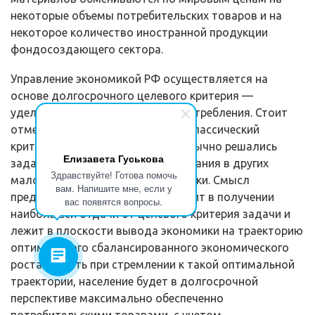
некоторые объемы потреби­тельских товаров и на
некоторое количество иностранной продукции
фондо­создающего сектора.
Управление экономикой РФ осуществляется на
основе долгосрочного целевого критерия —
удельного дисконтированного потребления. Стоит
отме­тить, что это типичный неоклассический
критерий, в условиях которого обычно решались
Елизавета Гуськова
задачи оптимального хозяйствования в других
Здравствуйте! Готова помочь
малосек­торных моделях экономики. Смысл
вам. Напишите мне, если у
предлагаемого управления состоит в по­лучении
вас появятся вопросы.
наибольшей отдачи от целевого критерия задачи и
лежит в плоско­сти вывода экономики на траекторию
оптимального сбалансированного эко­номического
роста. То есть при стремлении к такой оптимальной
траекто­рии, население будет в долгосрочной
перспективе максимально обеспеченно