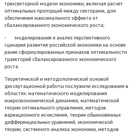
трехсекторной мо­дели экономики, включая расчет
оптимальных пропорций между секторами, для
обеспечения максимального эффекта от
сбалансированного экономиче­ского роста;
- моделирование и анализ перспективного
сценария развития россий­ской экономики на основе
ранее сформулированных признаков оптимально­сти
траекторий сбалансированного экономического
роста.
Теоретической и методологической основой
диссертационной ра­боты послужили исследования в
областях: математического моделирова­ния
макроэкономической динамики, математической
теории оптимального управления, методов
вариационного исчисления, теории обыкновенных
диф­ференциальных уравнений, экономической
теории, системного анализа эко­номики, методов