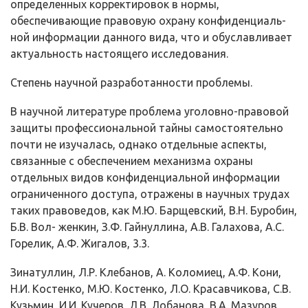
определенных корректировок в нормы,
обеспечивающие правовую охрану конфиденциаль­
ной информации данного вида, что и обуславливает
актуальность настоящего исследования.
Степень научной разработанности проблемы.
В научной литературе проблема уголовно-правовой
защиты профес­сиональной тайны самостоятельно
почти не изучалась, однако отдельные ас­пекты,
связанные с обеспечением механизма охраны
отдельных видов кон­фиденциальной информации
ограниченного доступа, отражены в научных трудах
таких правоведов, как М.Ю. Барщевский, В.Н. Буробин,
Б.В. Вол- женкин, З.Ф. Гайнуллина, А.В. Галахова, А.С.
Горелик, А.Ф. Жигалов, 3.3.
Зинатуллин, Л.Р. Клебанов, А. Коломиец, А.Ф. Кони,
Н.И. Костенко, М.Ю. Костенко, Л.О. Красавчикова, С.В.
Кузьмин, И.И. Кучеров, Л.В. Лобанова, В.А. Мазуров,