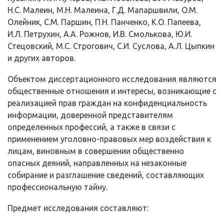
Н.С. Малеин, М.Н. Малеина, Г.Д. Мапаршвили, О.М.
Олей­ник, С.М. Паршин, П.Н. Панченко, К.О. Папеева,
И.Л. Петрухин, А.А. Рож­нов, И.В. Смолькова, Ю.И.
Стецовский, М.С. Строгович, С.И. Суслова, А.Л. Цыпкин
и других авторов.
Объектом диссертационного исследования являются
общественные отношения и интересы, возникающие с
реализацией прав граждан на конфи­денциальность
информации, доверенной представителям
определенных про­фессий, а также в связи с
применением уголовно-правовых мер воздействия к
лицам, виновным в совершении общественно
опасных деяний, направленных на незаконные
собирание и разглашение сведений, составляющих
профес­сиональную тайну.
Предмет исследования составляют: