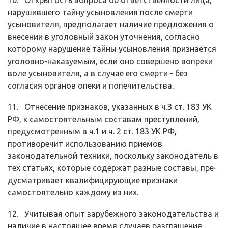
10. Открытость вопроса об ответственности лица,
нарушившего тайну усыновления после смерти
усыновителя, предполагает наличие предложения о
внесении в уголовный закон уточнения, согласно
которому нарушение тай­ны усыновления признается
уголовно-наказуемым, если оно совершено во­преки
воле усыновителя, а в случае его смерти - без
согласия органов опеки и попечительства.
11. Отнесение признаков, указанных в ч.З ст. 183 УК
РФ, к самостоя­тельным составам преступлений,
предусмотренным в ч.1 и ч. 2 ст. 183 УК РФ,
противоречит использованию приемов
законодательной техники, по­скольку законодатель в
тех статьях, которые содержат разные составы, пре­
дусматривает квалифицирующие признаки
самостоятельно каждому из них.
12. Учитывая опыт зарубежного законодательства и
наличие в настоя­щее время случаев разглашения