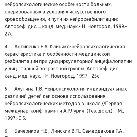
нейропсихологические особенности больных,
оперированных в условиях искусственного
кровообращения, и пути их нейрореабилитации:
Автореф. дис. ... канд. мед. наук,- Н. Новгород, 1999.-
27с.
4. Антипенко Е.А. Клинико-нейропсихологическая
характеристика и особенности медицинской
реабилитации при дисциркуляторной энцефалопатии
у лиц старшей возрастной группы: Автореф. дис. ...
канд. мед. наук. - Н. Новгород, 1997.- 25с.
5. Ахутина Т.В. Нейропсихология индивидуальных
различий детей как основа использования
нейропсихологических методов в школе //Первая
междунар. конф. памяти А.РЛурия: (Тез. докл.). - М.,
1997.-С.5.
6. Бачериков Н.Е., Линский В.П., Самардакова Г.А..