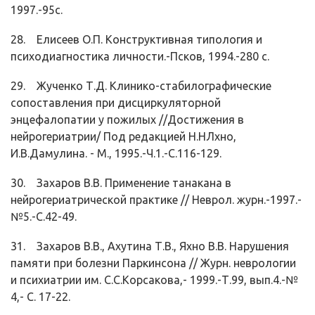
1997.-95с.
28. Елисеев О.П. Конструктивная типология и
психодиагностика личности.-Псков, 1994.-280 с.
29. Жученко Т.Д. Клинико-стабилографические
сопоставления при дисциркуляторной
энцефалопатии у пожилых //Достижения в
нейрогериатрии/ Под редакцией Н.НЛхно,
И.В.Дамулина. - М., 1995.-Ч.1.-С.116-129.
30. Захаров В.В. Применение танакана в
нейрогериатрической практике // Неврол. журн.-1997.-
№5.-С.42-49.
31. Захаров В.В., Ахутина Т.В., Яхно В.В. Нарушения
памяти при болезни Паркинсона // Журн. неврологии
и психиатрии им. С.С.Корсакова,- 1999.-Т.99, вып.4.-№
4,- С. 17-22.