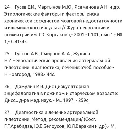
24. Гусев Е.И., Мартынов М.Ю., Ясаманова А.Н. и др.
Этиологические факторы и факторы риска
хронической сосудистой мозговой недостаточности
и ишемического инсульта // Журн. неврологии и
психиатрии им. С.С.Корсакова,- 2001.-Т.101, вып.1.- №
1,- С.41-45.
25. Густов А.В., Смирнов А. А., Жулина
Н.И.Неврологические проявления артериальной
гипертонии: диагностика, лечение: Учеб. пособие.-
Н.Новгород, 1998.- 44с.
26. Дамулин И.В. Дис циркуляторная
энцефалопатия в пожилом и старческом возрасте:
Дисс... д-ра мед. наук. - М., 1997. - 259с.
27. Диагностика и лечение артериальной
гипертонии: Метод, рекомендации/ (Сосг.
Г.Г.Арабидзе, Ю.Б.Белоусов, ЮЛ.Варакин и др.).- М.,