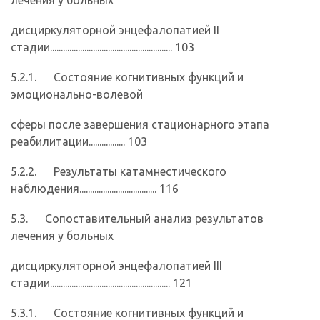
лечения у больных
дисциркуляторной энцефалопатией II
стадии......................................................... 103
5.2.1. Состояние когнитивных функций и
эмоционально-волевой
сферы после завершения стационарного этапа
реабилитации................. 103
5.2.2. Результаты катамнестического
наблюдения.................................... 116
5.3. Сопоставительный анализ результатов
лечения у больных
дисциркуляторной энцефалопатией III
стадии........................................................ 121
5.3.1. Состояние когнитивных функций и