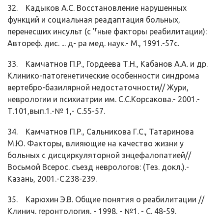
32. Кадыков А.С. Восстановление нарушенных
функций и социальная реадаптация больных,
г
перенесших инсульт (с '
ные факторы реабилитации):
Автореф. дис. ... д- ра мед. наук.- М., 1991.-57с.
33. Камчатнов П.Р., Гордеева Т.Н., Кабанов А.А. и др.
Клинико-патогенетические особенности синдрома
вертебро-базилярной недостаточности// Жури,
неврологии и психиатрии им. С.С.Корсакова.- 2001.-
Т.101,вып.1.-№ 1,- С.55-57.
34. Камчатнов П.Р., Сальникова Г.С., Татаринова
М.Ю. Факторы, влияющие на качество жизни у
больных с дисциркуляторной энцефалопатией//
Восьмой Всерос. съезд неврологов: (Тез. докл.).-
Казань, 2001.-С.238-239.
35. Карюхин Э.В. Общие понятия о реабилитации //
Клинич. геронтология. - 1998. - №1. - С. 48-59.