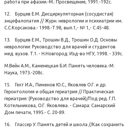
работа при афазии.-М.: Просвещение, 1991.-192с.
12. Бурцев Е.М. Дисциркуляторная (сосудистая)
энцефалопатия // Журн. неврологии и психиатрии им.
С.С.Корсакова.- 1998.-Т.98, вып.1,- № 1,- С.45-48.
13. Бурцев Е.М., Трошин В.Д., Трошин О.Д. Основы
неврологии: Руководство для врачей и студентов
мед. вузов. Т.1. - Н.Новгород: Изд-во НГУ, 1998. - 339с.
М.Вейн А.М., Каменецкая Б.И. Память человека.-М:
Наука, 1973.-208с.
15. Гехт И.А., Пименов Ю.С., Яковлев О.Г. и др.
Геронтология и общая гериатрия // Практическая
гериатрия: (Руководство для врачей)/Под ред. Г.П.
Котельникова, О.Г. Яковлева. - Самара: Самарский
Дом печати, 1995.- С. 20-89.
16. Глассер У. Память детей и школа //Как сохранить