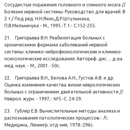
Сосудистые поражения головного и спинного мозга //
Болезни нервной системы: Руководство для врачей: В
2 т./ Под ред. Н.Н.Яхно,Д.Р.Штульмана,
П.В.Мельничука - М., 1995.-Т.1.- С.152-255.
21. Григорьева В.Н. Реабилитация больных с
хроническими формами заболеваний нервной
системы: клинико-нейрофизиологические и клинико-
психологические исследования: Автореф. дис. ... д-ра
мед. наук. - М., 2001. -50с.
22. Григорьева В.Н., Белова А.Н., Густов А.В. и др.
Оценка изменения качества жизни неврологических
больных с ограничением двигательной активности //
Неврол. журн. - 1997,- №5.-С. 24-29.
23. Гублер Е.В. Вычислительные методы анализа и
распознавания патологических процессов.- Л.:
Медицина, Ленингр. отд-ние, 1978.-296с.