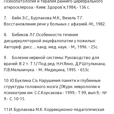
Психопатология и терапия раннего церебрального
атеросклероза.- Киев: Здоров’я,1984,- 136 с.
7. Бейн Э.С., Бурлакова М.К., Визель Т.Г.
Восстановление речи у больных с афазией.-М., 1982.
8. Бибиков Л.Г.Особенности течения
дисциркуляторной энцефалопатии у пожилых:
Автореф. дисс. ... канд. мед. наук. - М., 1996. - 25с.
9. Болезни нервной системы: Руководство для
врачей: В 2 т. Т.1/ Под ред. Н.Н.Яхно, Д.Р.Штульмана,
П.В.Мельничука. - М.: Медицина, 1995. - 653с
10. Ю.Буклина С.Ь Нарушения памяти и глубинные
структуры головного мозга //Журн. неврологии и
психиатрии им. С.С.Корсакова.- 1999,- Т.99, вып.9,- №
9.- С. 10-15.
11.И. Бурлакова М.К. Коррекционно-педагогическая