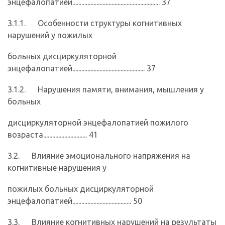
энцефалопатией.......................................................... 37
3.1.1. Особенности структуры когнитивных
нарушений у пожилых
больных дисциркуляторной
энцефалопатией................................................ 37
3.1.2. Нарушения памяти, внимания, мышления у
больных
дисциркуляторной энцефалопатией пожилого
возраста............................. 41
3.2. Влияние эмоционального напряжения на
когнитивные нарушения у
пожилых больных дисциркуляторной
энцефалопатией....................................... 50
3.3. Влияние когнитивных нарушений на результаты