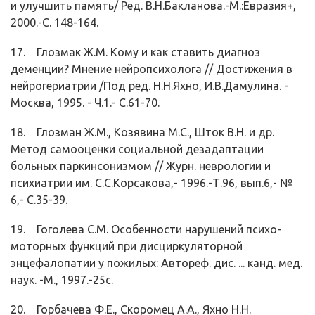
и улучшить память/ Ред. В.Н.Бакланова.-М.:Евразия+,
2000.-С. 148-164.
17. Глозмак Ж.М. Кому и как ставить диагноз
деменции? Мнение нейропсихолога // Достижения в
нейрогериатрии /Под ред. Н.Н.Яхно, И.В.Дамулина. -
Москва, 1995. - Ч.1.- С.61-70.
18. Глозман Ж.М., Козявина М.С., Шток В.Н. и др.
Метод самооценки социальной дезадаптации
больных паркинсонизмом // Журн. неврологии и
психиатрии им. С.С.Корсакова,- 1996.-Т.96, вып.6,- №
6,- С.35-39.
19. Гоголева С.М. Особенности нарушений психо-
моторных функций при дисциркуляторной
энцефалопатии у пожилых: Автореф. дис. ... канд. мед.
наук. -М., 1997.-25с.
20. Горбачева Ф.Е., Скоромец А.А., Яхно Н.Н.