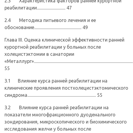
2.3 Характеристика факторов ранней курортной
реабилитации................................ 47
2.4 Методика питьевого лечения и ее
обоснование..................................................... 49
Глава III. Оценка клинической эффективности ранней
курортной реабилитации у больных после
холецистэктомии в санатории
«Металлург»................................................................................................................
55
3.1 Влияние курса ранней реабилитации на
клинические проявления постхолецистэктомического
синдрома............................................................................. 55
3.2 Влияние курса ранней реабилитации на
показатели многофракционного дуоденального
зондирования, микроскопического и биохимического
исследования желчи у больных после