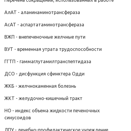
Перечень сокращений, использованных в работе
АлАТ - аланинаминотрансфераза
АсАТ - аспартатаминотрансфераза
ВЖП - внепеченочные желчные пути
ВУТ - временная утрата трудоспособности
ГГТП - гаммаглутамилтранспептидаза
ДСО - дисфункция сфинктера Одди
ЖКБ - желчнокаменная болезнь
ЖКТ - желудочно-кишечный тракт
НО - индекс объема жидкости печеночных
синусоидов
ЛПУ - лечебно-профилактическое учреждение