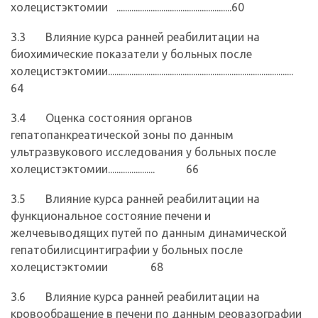
холецистэктомии ......................................................60
3.3 Влияние курса ранней реабилитации на
биохимические показатели у больных после
холецистэктомии.......................................................................................
64
3.4 Оценка состояния органов
гепатопанкреатической зоны по данным
ультразвукового исследования у больных после
холецистэктомии...................... 66
3.5 Влияние курса ранней реабилитации на
функциональное состояние печени и
желчевыводящих путей по данным динамической
гепатобилисцинтиграфии у больных после
холецистэктомии 68
3.6 Влияние курса ранней реабилитации на
кровообращение в печени по данным реовазографии