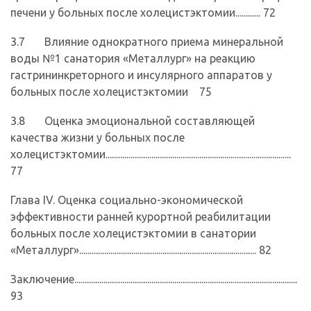
печени у больных после холецистэктомии............ 72
3.7 Влияние однократного приема минеральной
воды №1 санатория «Металлург» на реакцию
гастрининкреторного и инсулярного аппаратов у
больных после холецистэктомии 75
3.8 Оценка эмоциональной составляющей
качества жизни у больных после
холецистэктомии.........................................................................................
77
Глава IV. Оценка социально-экономической
эффективности ранней курортной реабилитации
больных после холецистэктомии в санатории
«Металлург»..................................................................................... 82
Заключение...........................................................................................................
93