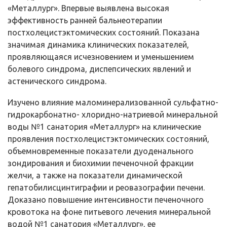
«Металлург». Впервые выявлена высокая
эффективность ранней бальнеотерапии
постхолецистэктомических состояний. Показана
значимая динамика клинических показателей,
проявляющаяся исчезновением и уменьшением
болевого синдрома, диспепсических явлений и
астенического синдрома.
Изучено влияние маломинерализованной сульфатно-
гидрокарбонатно- хлоридно-натриевой минеральной
воды №1 санатория «Металлург» на клинические
проявления постхолецистэктомических состояний,
объемно­временные показатели дуоденального
зондирования и биохимии печеночной фракции
желчи, а также на показатели динамической
гепатобилисцинтиграфии и реовазографии печени.
Доказано повышение интенсивности печеночного
кровотока на фоне питьевого лечения минеральной
водой №1 санатория «Металлург», ее