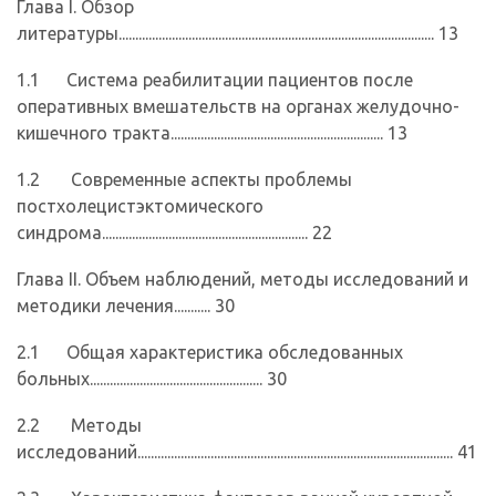
Глава I. Обзор
литературы............................................................................................... 13
1.1 Система реабилитации пациентов после
оперативных вмешательств на органах желудочно-
кишечного тракта................................................................ 13
1.2 Современные аспекты проблемы
постхолецистэктомического
синдрома.............................................................. 22
Глава II. Объем наблюдений, методы исследований и
методики лечения........... 30
2.1 Общая характеристика обследованных
больных.................................................... 30
2.2 Методы
исследований............................................................................................... 41