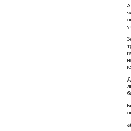
А
ч
о
у
З
т
п
н
к
Д
л
б
Б
о
а