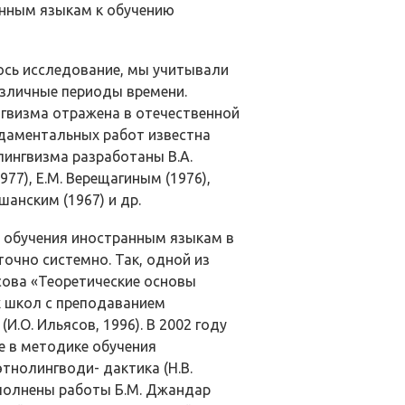
анным языкам к обучению
сь исследо­вание, мы учитывали
азличные периоды времени.
нгвизма отражена в отечественной
ндаментальных работ известна
лингвизма разработаны В.А.
977), Е.М. Верещагиным (1976),
шанским (1967) и др.
 обучения иностранным языкам в
точно системно. Так, одной из
сова «Теоретические основы
х школ с преподаванием
И.О. Ильясов, 1996). В 2002 году
е в методике обучения
тнолингводи- дактика (Н.В.
­полнены работы Б.М. Джандар