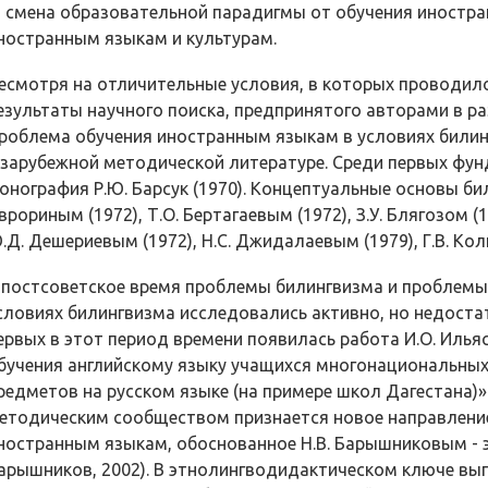
 смена образовательной парадигмы от обучения иностр
ностранным языкам и культурам.
есмотря на отличительные условия, в которых проводило
езультаты научного поиска, предпринятого авторами в р
роблема обучения иностранным языкам в ус­ловиях били
 зарубежной методической литературе. Среди первых фу
онография Р.Ю. Барсук (1970). Концептуальные основы би
врориным (1972), Т.О. Бертагаевым (1972), З.У. Блягозом (1
.Д. Дешериевым (1972), Н.С. Джидалаевым (1979), Г.В. Кол
 постсоветское время проблемы билингвизма и проблемы
словиях билингвизма исследовались активно, но не­доста
ервых в этот период времени появилась работа И.О. Илья
бучения английскому языку учащихся многонациональны
редметов на русском языке (на примере школ Дагестана)» (
ето­дическим сообществом признается новое направлени
ностранным языкам, обоснованное Н.В. Барышниковым - э
арышников, 2002). В этнолингводидактическом ключе вы