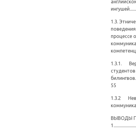
английско
ингушей................
1.3. Этни
поведения 
процессе 
коммуник
компетенцией......
1.3.1. Ве
студентов
билингвов..............
55
1.3.2 Нев
коммуникация.......
ВЫВОДЫ П
1........................