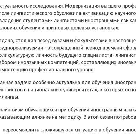
ктуальность исследования. Модернизация высшего профе
исле лингвистического обусловила активиза­цию научног
владения студентами- лингвистами иностранными языкам
словиях обучения и при новых целевых установках.
адача, стоящая перед вузами и факультетами в настояще
руднореализуемая - в сокращенный период времени сфор
оликультурную личность будущего специалиста- лингвист
абором иноязычных компетенций, со­ставляющих инояз
омпетенцию профессиональ­ного уровня.
анная задача особенно актуальна для обучения иностра
ингвистов в национальных университетах, в которых осн
илингвы.
илингвизм обучающихся при обучении иностранным язык
казывающим влияние на методику. В этой связи потре­бов
) переосмыслить сложившуюся ситуацию в обучении инос