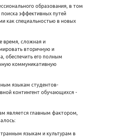
ссио­нального образования, в том
о поиска эффективных путей
и как специальностью в новых
е время, сложная и
миро­вать вторичную и
а, обеспечить его полным
ычную коммуникативную
нным языкам студентов-
овной контингент обучающихся -
ам является главным фактором,
алось:
транным языкам и культурам в