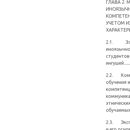
ГЛАВА 2.
ИНОЯЗЫЧ
КОМПЕТЕН
УЧЕТОМ И
ХАРАКТЕ
2.1. Эзд
иноязычно
студентов
ингушей...............
2.2. Комп
обучения 
компетенц
коммуника
этнически
обучаемых............
2.3. Эксп
и его основ