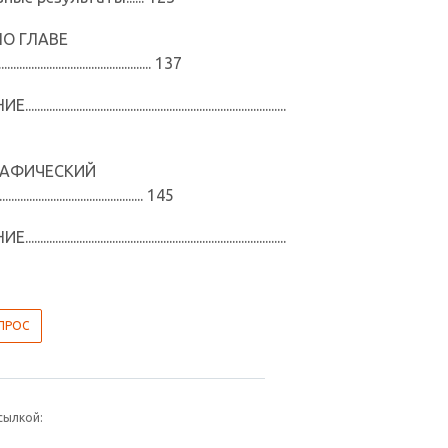
О ГЛАВЕ
................................................... 137
............................................................................
РАФИЧЕСКИЙ
........................................ 145
............................................................................
ПРОС
сылкой: