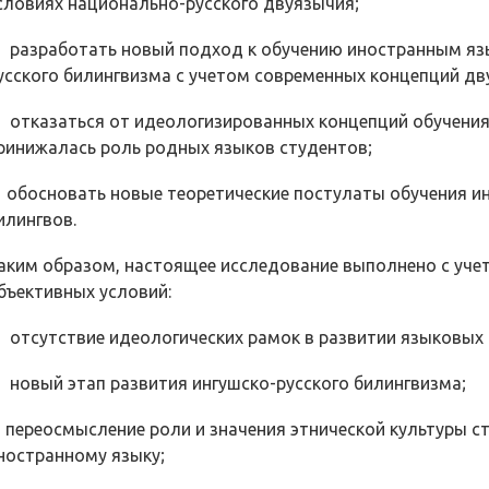
словиях национально-русского двуязычия;
) разработать новый подход к обучению иностранным язы
усского билингвизма с учетом современных концепций дву
) отказаться от идеологизированных концепций обучения
ринижалась роль родных языков студентов;
) обосновать новые теоретические постулаты обучения 
илингвов.
аким образом, настоящее исследование выполнено с уче
бъективных условий:
 отсутствие идеологических рамок в развитии языковых 
 новый этап развития ингушско-русского билингвизма;
 переосмысление роли и значения этнической культуры ст
ностранному языку;