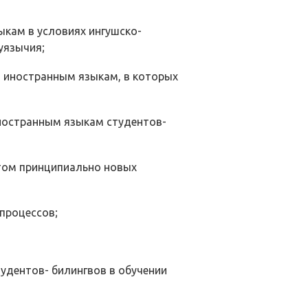
кам в усло­виях ингушско-
­язычия;
 иностран­ным языкам, в которых
иностранным языкам студентов-
том принци­пиально новых
процессов;
удентов- билингвов в обучении