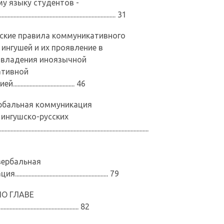
му языку студентов -
.................................................................... 31
ческие правила коммуникативного
ингушей и их проявление в
овладения иноязычной
ативной
................................... 46
рбальная коммуникация
 ингушско-русских
......................................................................................
ербальная
....................................................... 79
О ГЛАВЕ
..................................................... 82