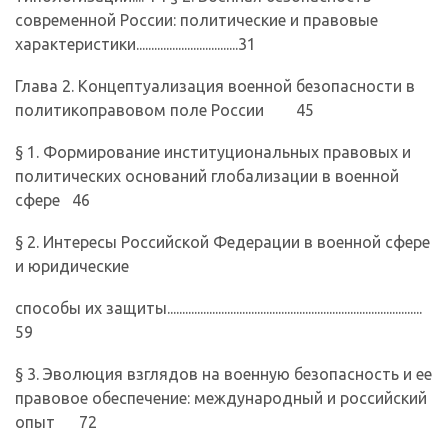
современной России: политические и право­вые
характеристики..................................31
Глава 2. Концептуализация военной безопасности в
политико­правовом поле России 45
§ 1. Формирование институциональных правовых и
политических осно­ваний глобализации в военной
сфере 46
§ 2. Интересы Российской Федерации в военной сфере
и юридические
способы их защиты.....................................................................................
59
§ 3. Эволюция взглядов на военную безопасность и ее
правовое обеспе­чение: международный и российский
опыт 72