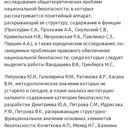
исследования общетеорети­ческих проблем
национальной безопасности, в которых
рассматривается по­нятийный аппарат,
раскрывающий ее структуру, содержание и функции
(Про­скурин С.А., Прохожев А.А., Смульский С.В.,
Кривельская Н.В., Явчуновская Р.А., Павленко С.З.,
Першин А.А.), а также юридические исследования, по­
священные проблемам правового обеспечения
национальной безопасности, среди которых следует
выделить работы Вандашева В.В., Гринберга М.С.,
Ляпунова Ю.И., Гальперина И.М., Ратинова А.Р., Кагана
В.М., методологи­ческое значение которых не
устарело и сегодня, в плане анализа институцио­
нального содержания категории безопасности;
разработки Дмитрие­ва Ю.А., Петрова С.М., Идрисова
Р.Ф., Петрова В.К., раскрывающие струк­турно-
функциональное значение основных элементов
безопасности; Кочет­кова А.П., Мехед Н.Г., Бахмина