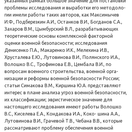
указанных рамках большое значение для постановки
проблемы исследования и выработки его методоло­
гии имели работы таких авторов, как Максимычев
И.Ф., Подберезкин А.И., Останков В.И., Богданов С.А.,
Захаров В.М., Цымбурский В.Л., разрабаты­вающих
теоретические основы комплексной факторной
оценки военной безо­пасности; исследования
Денисенко П.А., Макаренко И.К., Мелехина И.В.,
Хрусталева Е.Ю., Лутовинова В.И., Полянского И.А.,
Волошко В.С., Трофи­мова Е.В., Цембала В.И., по
вопросам военного строительства, военной орга­
низации и реформы военной безопасности России;
статьи Симакова В.М., Киршина Ю.А. представляют
интерес в плане анализа угроз военной безо­пасности,
их классификации; эвристическое значение для
настоящего иссле­дования имеют работы Волошко
В.С., Киселева Е.А., Кондакова И.А., Коко- шина А.А.,
Лутовинова В.И., Грачевой Т.В., Чебана В.В., которые
рассмат­ривают проблему обеспечения военной