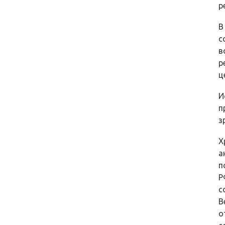
р
В
с
в
р
ц
И
п
з
Х
а
п
Р
с
В
о