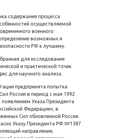
нка содержания процесса
особенностей осуществляемой
современного военного
 определение возможных и
езопасности РФ к лучшему.
ыбранная для исследования
ической и практической точек
рес для научного анализа.
ртации предпринята попытка
ил России в период с мая 1992
с появлением Указа Президента
оссийской Федерации», в
женных Сил обновленной России.
ласно Указу Президента РФ №1387
деляющей направления,