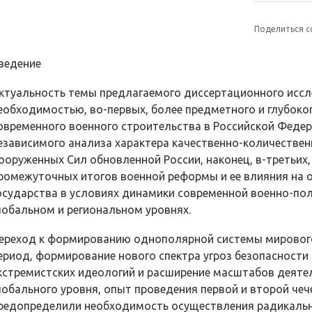
Поделиться с
ведение
ктуальность темы предлагаемого диссертационного исс
еобходимостью, во-первых, более предметного и глубоко
овременного военного строительства в Российской Федер
езависимого анализа характера качественно-количестве
ооруженных Сил обновленной России, наконец, в-третьих,
ромежуточных итогов военной реформы и ее влияния на 
осударства в условиях динамики современной военно-по
лобальном и региональном уровнях.
ереход к формированию однополярной системы мирового
ериод, формирование нового спектра угроз безопасности 
кстремистских идеологий и расширение масштабов деяте
лобального уровня, опыт проведения первой и второй че
редопределили необходимость осуществления радикальн