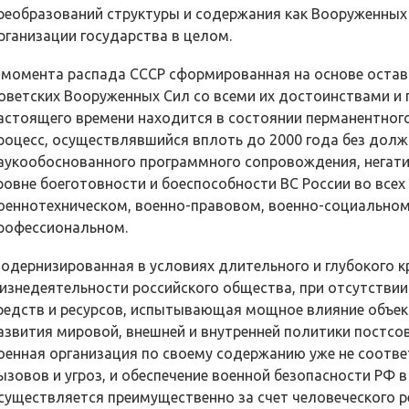
реобразований структуры и содержания как Вооруженных С
рганизации государства в целом.
 момента распада СССР сформированная на основе остав
оветских Вооруженных Сил со всеми их достоинствами и
астоящего времени находится в состоянии перманентно
роцесс, осуществлявшийся вплоть до 2000 года без долж
аукообоснованного программного сопровождения, негат
ровне боеготовности и боеспособности ВС России во всех
оенно­техническом, военно-правовом, военно-социальном
рофессиональном.
одернизированная в условиях длительного и глубокого к
изнедеятельности российского общества, при отсутстви
редств и ресурсов, испытывающая мощное влияние объек
азвития мировой, внешней и внутренней политики постсо
оенная организация по своему содержанию уже не соотве
ызовов и угроз, и обеспечение военной безопасности РФ 
существляется преимущественно за счет человеческого ре