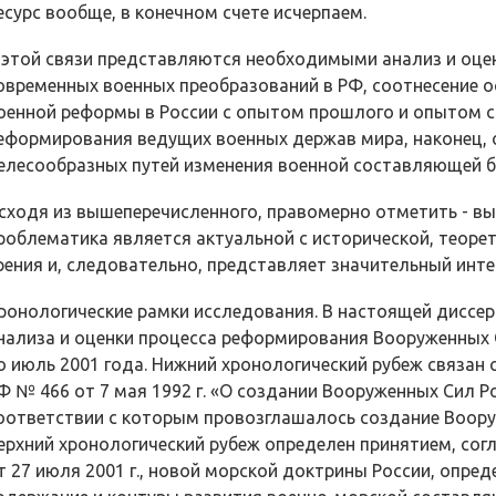
есурс вообще, в конечном счете исчерпаем.
 этой связи представляются необходимыми анализ и оце
овременных военных преобразований в РФ, соотнесение 
оенной реформы в России с опытом прошлого и опытом 
еформирования ведущих военных держав мира, наконец,
елесообразных путей изменения военной составляющей б
сходя из вышеперечисленного, правомерно отметить - в
роблематика является актуальной с исторической, теорет
рения и, следовательно, представляет значительный инте
ронологические рамки исследования. В настоящей диссе
нализа и оценки процесса реформирования Вооруженных С
о июль 2001 года. Нижний хронологический рубеж связан 
Ф № 466 от 7 мая 1992 г. «О создании Вооруженных Сил Р
оответствии с которым провозглашалось создание Воору
ерхний хронологический рубеж определен принятием, сог
т 27 июля 2001 г., новой морской доктрины России, опре