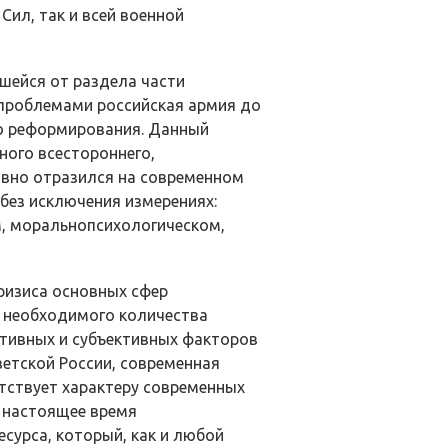
ил, так и всей военной
шейся от раздела части
 проблемами российская армия до
го реформирования. Данный
ного всестороннего,
ивно отразился на современном
 без исключения измерениях:
, морально­психологическом,
ризиса основных сфер
и необходимого количества
тивных и субъективных факторов
ветской России, современная
тствует характеру современных
в настоящее время
сурса, который, как и любой