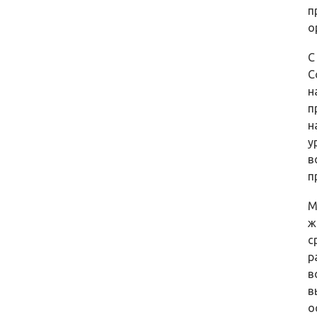
п
о
С
С
н
п
н
у
в
п
М
ж
с
р
в
в
о