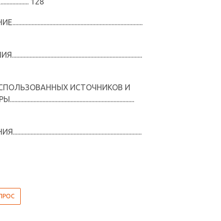
............. 128
.............................................................................
.............................................................................
СПОЛЬЗОВАННЫХ ИСТОЧНИКОВ И
.........................................................................
............................................................................
ПРОС