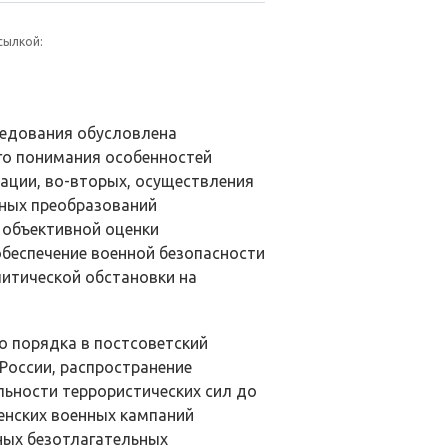
сылкой:
ледования обусловлена
го понимания особенностей
ации, во-вторых, осуществления
нных преобразований
 объективной оценки
обеспечение военной безопасности
литической обстановки на
 порядка в постсоветский
России, распространение
льности террористических сил до
ченских военных кампаний
ых безотлагательных