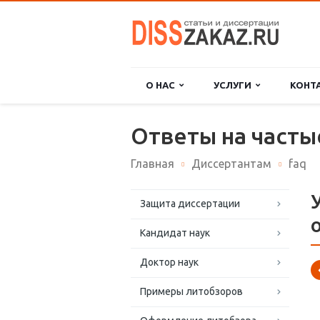
О НАС
УСЛУГИ
КОНТ
Ответы на часты
Главная
Диссертантам
faq
Защита диссертации
Кандидат наук
Доктор наук
Примеры литобзоров